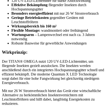
120 UV-LED-Lichtemitter für starke Anlockwirkung
Effektive Bekämpfung
fliegender Insekten durch
Hochspannungsgitter
Besonders energieeffizient
mit nur 26 W Stromverbrauch
Geringe Betriebskosten
gegenüber Geräten mit
Leuchtstoffröhren
Wirkungsbereich bis 160 m²
Flexible Montage:
wandmontiert oder freihängend
Wartungsarm
– Lampenwechsel erst nach ca. 3 Jahren
notwendig
Robuste Bauweise für gewerbliche Anwendungen
Wirkprinzip:
Der TITAN® OMEGA nutzt 120 UV-LED-Lichtemitter, um
fliegende Insekten gezielt anzulocken. Die Insekten werden
anschließend durch ein integriertes Hochspannungsgitter schnell und
effizient bekämpft. Die moderne Quantum X LED Technologie
sorgt dabei für eine hohe Fangwirkung bei gleichzeitig niedrigem
Energieverbrauch.
Mit nur 26 W Stromverbrauch bietet das Gerät eine wirtschaftliche
Alternative zu herkömmlichen Insektenvernichtern mit
Leuchtstoffröhren und hilft dabei, langfristig Energiekosten zu
reduzieren.