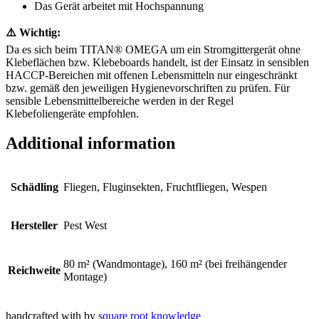
Das Gerät arbeitet mit Hochspannung
⚠️ Wichtig:
Da es sich beim TITAN® OMEGA um ein Stromgittergerät ohne
Klebeflächen bzw. Klebeboards handelt, ist der Einsatz in sensiblen
HACCP-Bereichen mit offenen Lebensmitteln nur eingeschränkt
bzw. gemäß den jeweiligen Hygienevorschriften zu prüfen. Für
sensible Lebensmittelbereiche werden in der Regel
Klebefoliengeräte empfohlen.
Additional information
Schädling
Fliegen, Fluginsekten, Fruchtfliegen, Wespen
Hersteller
Pest West
80 m² (Wandmontage), 160 m² (bei freihängender
Reichweite
Montage)
2018
Nebily Ges.m.b.H.
handcrafted with
by
square root knowledge