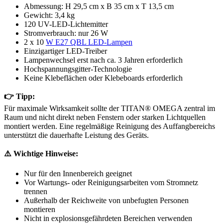
Abmessung: H 29,5 cm x B 35 cm x T 13,5 cm
Gewicht: 3,4 kg
120 UV-LED-Lichtemitter
Stromverbrauch: nur 26 W
2 x 10
W E27 QBL LED-Lampen
Einzigartiger LED-Treiber
Lampenwechsel erst nach ca. 3 Jahren erforderlich
Hochspannungsgitter-Technologie
Keine Klebeflächen oder Klebeboards erforderlich
👉 Tipp:
Für maximale Wirksamkeit sollte der TITAN® OMEGA zentral im
Raum und nicht direkt neben Fenstern oder starken Lichtquellen
montiert werden. Eine regelmäßige Reinigung des Auffangbereichs
unterstützt die dauerhafte Leistung des Geräts.
⚠️ Wichtige Hinweise:
Nur für den Innenbereich geeignet
Vor Wartungs- oder Reinigungsarbeiten vom Stromnetz
trennen
Außerhalb der Reichweite von unbefugten Personen
montieren
Nicht in explosionsgefährdeten Bereichen verwenden