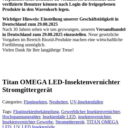
verifizierte Benutzer können nach Login die freigegebenen
Produkte in den Warenkorb legen.
Wichtiger Hinweis: Einstellung unserer Geschäftstätigkeit in
Deutschland zum 29.08.2025
Nach 30 Jahren sehen wir uns gezwungen, unseren
Versandhandel
in Deutschland zum 29.08.2025 einzustellen
. Neue gesetzliche
Vorgaben im Bereich Biozid-Produkte machen eine wirtschaftliche
Fortführung unmöglich.
Vielen Dank für Ihre langjährige Treue!
Titan OMEGA LED-Insektenvernichter
Stromgittergerät
Categories:
Fluginsekten
,
Neuheiten
,
UV-Insektenfallen
Tags:
Fluginsektenbekämpfung
,
Gewerblicher Insektenvernichter
,
Hochspannungsgitter
,
Insektenfalle LED
,
insektenvernichter
,
Insektenvernichter Gewerbe
,
Stromgittergerät
,
TITAN OMEGA
LED
,
UV LED Insektenfalle